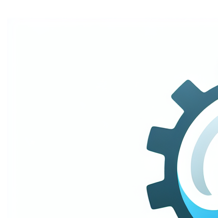
Home
Welkom bij
tandarts-gent.be
– dé perfecte domeinnaam
voor iedereen die op zoek is naar een stralende glimlach
in het hart van Gent! Of je nu een tandartspraktijk runt of
je expertise in de tandheelkunde wilt delen, deze
domeinnaam straalt vertrouwen en lokale betrokkenheid
uit. Met een naam die zowel herkenbaar als gemakkelijk