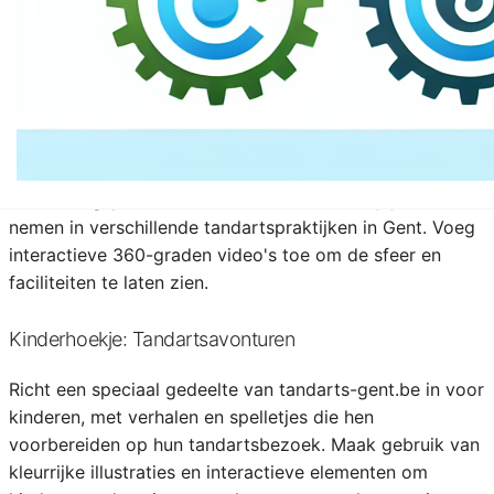
een stralende glimlach, bespreek de nieuwste trends in
de tandheelkunde en interview lokale tandartsen voor
hun professionele inzichten.
Virtuele Rondleiding door Tandartspraktijken
Maak van tandarts-gent.be een virtueel
ontdekkingsplatform waar bezoekers een kijkje kunnen
nemen in verschillende tandartspraktijken in Gent. Voeg
interactieve 360-graden video's toe om de sfeer en
faciliteiten te laten zien.
Kinderhoekje: Tandartsavonturen
Richt een speciaal gedeelte van tandarts-gent.be in voor
kinderen, met verhalen en spelletjes die hen
voorbereiden op hun tandartsbezoek. Maak gebruik van
kleurrijke illustraties en interactieve elementen om